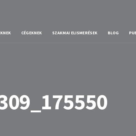
EKNEK
CÉGEKNEK
SZAKMAI ELISMERÉSEK
BLOG
PU
309_175550