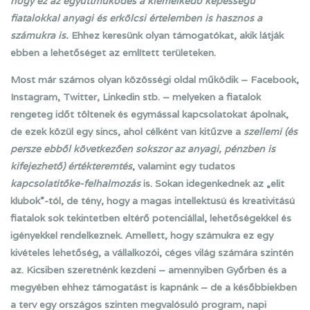
hogy ez az együttműködés a kiemelkedő képességű
fiatalokkal anyagi és erkölcsi értelemben is hasznos a
számukra is.
Ehhez keresünk olyan támogatókat, akik látják
ebben a lehetőséget az említett területeken.
Most már számos olyan közösségi oldal működik – Facebook,
Instagram, Twitter, Linkedin stb. – melyeken a fiatalok
rengeteg időt töltenek és egymással kapcsolatokat ápolnak,
de ezek közül egy sincs, ahol célként van kitűzve a
szellemi (és
persze ebből következően sokszor az anyagi, pénzben is
kifejezhető) értékteremtés
, valamint egy tudatos
kapcsolatitőke-felhalmozás
is. Sokan idegenkednek az „elit
klubok”-tól, de tény, hogy a magas intellektusú és kreativitású
fiatalok sok tekintetben eltérő potenciállal, lehetőségekkel és
igényekkel rendelkeznek. Amellett, hogy számukra ez egy
kivételes lehetőség, a vállalkozói, céges világ számára szintén
az. Kicsiben szeretnénk kezdeni – amennyiben Győrben és a
megyében ehhez támogatást is kapnánk – de a későbbiekben
a terv egy országos szinten megvalósuló program, napi