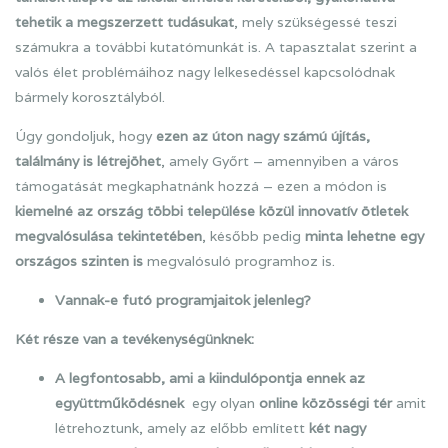
tehetik a megszerzett tudásukat
, mely szükségessé teszi
számukra a további kutatómunkát is. A tapasztalat szerint a
valós élet problémáihoz nagy lelkesedéssel kapcsolódnak
bármely korosztályból.
Úgy gondoljuk, hogy
ezen az úton nagy számú újítás,
találmány is létrejöhet
, amely Győrt – amennyiben a város
támogatását megkaphatnánk hozzá – ezen a módon is
kiemelné az ország többi települése közül innovatív ötletek
megvalósulása tekintetében
, később pedig
minta lehetne egy
országos szinten is
megvalósuló programhoz is.
Vannak-e futó programjaitok jelenleg?
Két része van a tevékenységünknek:
A legfontosabb, ami a kiindulópontja ennek az
együttműködésnek
egy olyan
online közösségi tér
amit
létrehoztunk, amely az előbb említett
két nagy