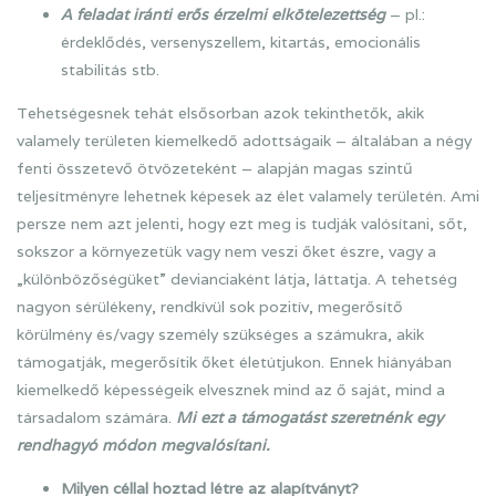
A feladat iránti erős érzelmi elkötelezettség
– pl.:
érdeklődés, versenyszellem, kitartás, emocionális
stabilitás stb.
Tehetségesnek tehát elsősorban azok tekinthetők, akik
valamely területen kiemelkedő adottságaik – általában a négy
fenti összetevő ötvözeteként – alapján magas szintű
teljesítményre lehetnek képesek az élet valamely területén. Ami
persze nem azt jelenti, hogy ezt meg is tudják valósítani, sőt,
sokszor a környezetük vagy nem veszi őket észre, vagy a
„különbözőségüket” devianciaként látja, láttatja. A tehetség
nagyon sérülékeny, rendkívül sok pozitív, megerősítő
körülmény és/vagy személy szükséges a számukra, akik
támogatják, megerősítik őket életútjukon. Ennek hiányában
kiemelkedő képességeik elvesznek mind az ő saját, mind a
társadalom számára.
Mi ezt a támogatást szeretnénk egy
rendhagyó módon megvalósítani.
Milyen céllal hoztad létre az alapítványt?