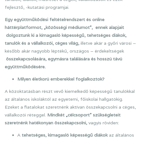
fejlesztő, -kutatási programjai.
Egy együttműködési feltételrendszert és online
háttérplatformot, „közösségi médiumot”, ennek alapjait
dolgoztunk ki a kimagasló képességű, tehetséges diákok,
tanulók és a vállalkozói, céges világ,
illetve akár a győri városi –
később akár nagyobb léptékű, országos – érdekeltségek
összekapcsolására, egymásra találására és hosszú távú
együttműködésére.
Milyen életkorú emberekkel foglalkoztok?
A közoktatásban részt vevő kiemelkedő képességű tanulókkal
az általános iskoláktól az egyetemi, főiskolai hallgatókig.
Ezeket a fiatalokat szeretnénk aktívan összekapcsolni a céges,
vállalkozói réteggel.
Mindkét „célcsoport” szükségleteit
szeretnénk hatékonyan összekapcsolni,
vagyis röviden:
A
tehetséges, kimagasló képességű diákok
az általános