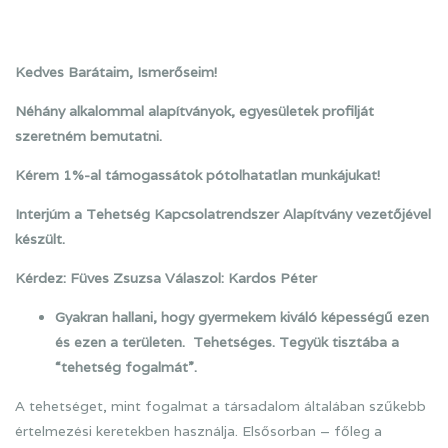
Kedves Barátaim, Ismerőseim!
Néhány alkalommal alapítványok, egyesületek profilját
szeretném bemutatni.
Kérem 1%-al támogassátok pótolhatatlan munkájukat!
Interjúm a Tehetség Kapcsolatrendszer Alapítvány vezetőjével
készült.
Kérdez: Füves Zsuzsa Válaszol: Kardos Péter
Gyakran hallani, hogy gyermekem kiváló képességű ezen
és ezen a területen. Tehetséges. Tegyük tisztába a
“tehetség fogalmát”.
A tehetséget, mint fogalmat a társadalom általában szűkebb
értelmezési keretekben használja. Elsősorban – főleg a