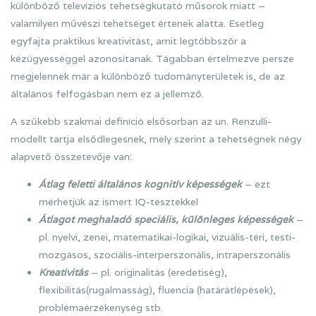
különböző televíziós tehetségkutató műsorok miatt –
valamilyen művészi tehetséget értenek alatta. Esetleg
egyfajta praktikus kreativitást, amit legtöbbször a
kézügyességgel azonosítanak. Tágabban értelmezve persze
megjelennek már a különböző tudományterületek is, de az
általános felfogásban nem ez a jellemző.
A szűkebb szakmai definíció elsősorban az un. Renzulli-
modellt tartja elsődlegesnek, mely szerint a tehetségnek négy
alapvető összetevője van:
Átlag feletti általános kognitív képességek
– ezt
mérhetjük az ismert IQ-tesztekkel
Átlagot meghaladó speciális, különleges
képességek
–
pl. nyelvi, zenei, matematikai-logikai, vizuális-téri, testi-
mozgásos, szociális-interperszonális, intraperszonális
Kreativitás
– pl. originalitás (eredetiség),
flexibilitás(rugalmasság), fluencia (határátlépések),
problémaérzékenység stb.