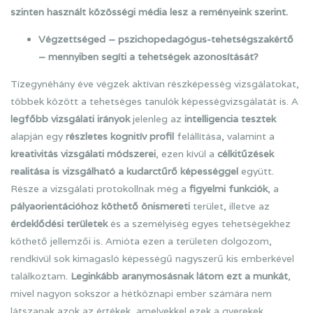
szinten használt közösségi média lesz a reményeink szerint.
Végzettséged – pszichopedagógus-tehetségszakértő
– mennyiben segíti a tehetségek azonosítását?
Tízegynéhány éve végzek aktívan részképesség vizsgálatokat,
többek között a tehetséges tanulók képességvizsgálatát is. A
legfőbb vizsgálati irányok
jelenleg az
intelligencia tesztek
alapján egy
részletes kognitív profil
felállítása, valamint a
kreativitás vizsgálati módszerei
, ezen kívül a
célkitűzések
realitása is vizsgálható a kudarctűrő képességgel
együtt.
Része a vizsgálati protokollnak még a
figyelmi funkciók
, a
pályaorientációhoz köthető önismereti
terület, illetve az
érdeklődési területek
és a személyiség egyes tehetségekhez
köthető jellemzői is. Amióta ezen a területen dolgozom,
rendkívül sok kimagasló képességű nagyszerű kis emberkével
találkoztam.
Leginkább aranymosásnak látom ezt a munkát
,
mivel nagyon sokszor a hétköznapi ember számára nem
látszanak azok az értékek, amelyekkel ezek a gyerekek,