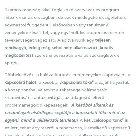
Számos tehetségekkel foglalkozó szervezet és program
létezik már az országban, de ezek mindegyike elszigetelten,
egymástól függetlenül, elsősorban vagy tanulmányi
versenyekre készít fel, vagy egyéni ill. kis csoportos mentori
tevékenységet végez stb. Alapítványunk egy
teljesen
rendhagyó, eddig még sehol nem alkalmazott, kreatív
megközelítést
szeretne bevezetni a valós szükségletekre
építve.
Többek között a hálózatkutatási eredményekre alapozva mi a
kapcsolati hálót
, a későbbi
„kapcsolati tőke”
alapját helyeztük
a középpontba, valamint a tehetségeink kimagasló
kreativitását, fantáziavilágát, az átlagostól eltérő
problémamegoldó képességeit.
A későbbi sikerek és
eredmények elsődleges segítője a kapcsolati tőke mind az
egyéni, mind a vállalkozói területen
. A
két „célcsoportunk” is
ez lett
, tehát egy részről a tehetséges, kiemelkedő képességű
tanulók, diákok, másrészt a cégek, vállalkozások és ezek