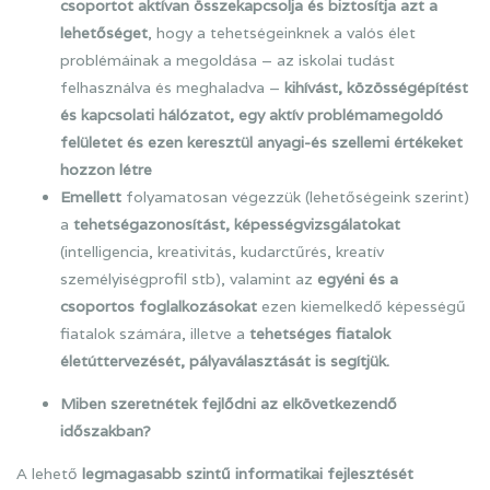
csoportot aktívan összekapcsolja és
biztosítja azt a
lehetőséget
, hogy a tehetségeinknek a valós élet
problémáinak a megoldása – az iskolai tudást
felhasználva és meghaladva –
kihívást, közösségépítést
és kapcsolati hálózatot, egy aktív problémamegoldó
felületet és ezen keresztül anyagi-és szellemi értékeket
hozzon létre
Emellett
folyamatosan végezzük (lehetőségeink szerint)
a
tehetségazonosítást, képességvizsgálatokat
(intelligencia, kreativitás, kudarctűrés, kreatív
személyiségprofil stb), valamint az
egyéni és a
csoportos foglalkozásokat
ezen kiemelkedő képességű
fiatalok számára, illetve a
tehetséges fiatalok
életúttervezését, pályaválasztását is segítjük.
Miben szeretnétek fejlődni az elkövetkezendő
időszakban?
A lehető
legmagasabb szintű informatikai fejlesztését