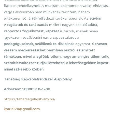
fiatalok rendelkeznek. A munkám számomra hivatás-elhivatás,
vagyis elsősorban nem munkának tekintem, hanem
értékteremtő, értékfelfedező tevékenységnek. Az
egyéni
vizsgálatok és tanácsadás
mellett nagyon sok
előadást,
csoportos foglalkozást, képzést
is tartok, melyek révén
igyekszem továbbadni ezt a tapasztalatot a
pedagógusoknak, szülőknek és diákoknak
egyaránt.
Szívesen
veszem megkeresésüket bármilyen részről az említett
témákban, mivel a legfőbb célom, hogy amennyire tőlem telik,
szemléletváltozást tudjak létrehozni a lehetőségekhez képest
minél szélesebb körben.
Tehetség Kapcsolatrendszer Alapítvány
Adószám: 18908910-1-08
https://tehetsegalapitvany.hu/
kpa1970@gmail.com