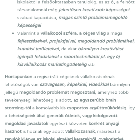
iskoláktól a felsőoktatásban tanulókig, és az ő, a felnőtt
társadalomnál még
jelentősen
kreatívabb képességei
,
szabad kapacitása,
magas szintű problémamegoldó
képességei
Valamint a
vállalkozói szféra, a céges világ
a maga
fejlesztéseivel, projektjeivel, megoldandó problémáival,
kutatási területeivel
, de akár
bármilyen kreativitást
igénylő feladataival
a
robottechnikától pl. egy új
kisvállalkozás marketingötleteiig
stb.
Honlapunkon
a regisztrált cégeknek vállalkozásoknak
lehetőségük van
szövegesen, képekkel, videókkal
bármilyen
jellegű
megoldandó problémát megosztani
, amelyhez több
tevékenységi lehetőség is adott, az
egyszerűbb brain
storming-tól
a komolyabb
kis csoportos együttműködésig
. Így
a
tehetségeink által generált ötletek, vagy kidolgozott
megoldási javaslatok
egyrészt közvetve
konkrét anyagi
hasznot
is hoznak egy adott
vállalkozásnak
, másrészt a
tanulók kilépve az iskolai elméleti keretekből, gyakorlativá