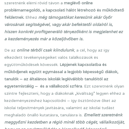
szeretnénk elérni rövid távon a
meglévő online
problémamegoldó, a kapcsolati hálót létrehozó és működtető
felületnek.
Ehhez
még támogatókat keresünk akár Győr
városának segítségével, vagy akár befektetői oldalról is,
hiszen konkrét profitgeneráló tényezőként is megjelenhet ez
a kezdeményezés már a közeljövőben is.
De az
online térből csak kiindulunk
, a cél, hogy az így
elkezdett tevékenységeiket valós találkozások és
együttműködések kövessék.
Lépjenek kapcsolatba és
működjenek együtt egymással a legjobb képességű diákok,
tanulók – az általános iskolák legkiválóbb tanulóitól az
egyetemistákig – és a vállalkozói szféra
. Ezt szeretnénk olyan
szintre fejleszteni, hogy a diákoknak „kiváltság” legyen ehhez a
kezdeményezéshez kapcsolódni – így ösztönözve őket az
iskolai teljesítmények javítására, valamint az iskolai tudást
meghaladó önálló kutatásra, tanulásra is.
Emellett szeretnénk
meggyőzni kezdetben a régió minél több cégét, vállalkozóját,