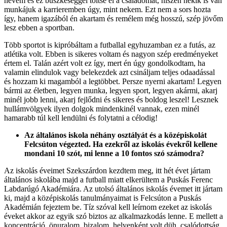
nevem és ez büszkeséggel töltse el a családomat, hiszen nekik is van
munkájuk a karrieremben úgy, mint nekem. Ezt nem a sors hozta
így, hanem igazából én akartam és remélem még hosszú, szép jövőm
lesz ebben a sportban.
Több sportot is kipróbáltam a futballal egyhuzamban ez a futás, az
atlétika volt. Ebben is sikeres voltam és nagyon szép eredményeket
értem el. Talán azért volt ez így, mert én úgy gondolkodtam, ha
valamin elindulok vagy belekezdek azt csináljam teljes odaadással
és hozzam ki magamból a legtöbbet. Persze nyerni akartam! Legyen
bármi az életben, legyen munka, legyen sport, legyen akármi, akarj
minél jobb lenni, akarj fejlődni és sikeres és boldog leszel! Lesznek
hullámvölgyek ilyen dolgok mindenkinél vannak, ezen minél
hamarabb túl kell lendülni és folytatni a célodig!
Az általános iskola néhány osztályát és a középiskolát
Felcsúton végezted. Ha ezekről az iskolás évekről kellene
mondani 10 szót, mi lenne a 10 fontos szó számodra?
Az iskolás éveimet Szekszárdon kezdtem meg, itt hét évet jártam
általános iskolába majd a futball miatt elkerültem a Puskás Ferenc
Labdarúgó Akadémiára. Az utolsó általános iskolás évemet itt jártam
ki, majd a középiskolás tanulmányaimat is Felcsúton a Puskás
Akadémián fejeztem be. Tíz szóval kell leírnom ezeket az iskolás
éveket akkor az egyik szó biztos az alkalmazkodás lenne. E mellett a
koncentráció, önuralom, bizalom, helyenként volt düh, csalódottság