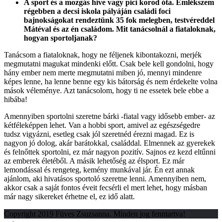
A sport és a mozgás híve vagy pici korod óta. Emlékszem
régebben a decsi iskola pályáján családi foci
bajnokságokat rendeztünk 35 fok melegben, testvéreddel
Mátéval és az én családom. Mit tanácsolnál a fiataloknak,
hogyan sportoljanak?
Tanácsom a fiataloknak, hogy ne féljenek kibontakozni, merjék
megmutatni magukat mindenki előtt. Csak bele kell gondolni, hogy
hány ember nem merte megmutatni miben jó, mennyi mindenre
képes lenne, ha lenne benne egy kis bátorság és nem érdekelte volna
mások véleménye. Azt tanácsolom, hogy ti ne essetek bele ebbe a
hibába!
Amennyiben sportolni szeretne bárki -fiatal vagy idősebb ember- az
kétféleképpen lehet. Van a hobbi sport, amivel az egészségedre
tudsz vigyázni, esetleg csak jól szeretnéd érezni magad. Ez is
nagyon jó dolog, akár barátokkal, családdal. Elmennek az gyerekek
és felnőttek sportolni, ez már nagyon pozitív. Sajnos ez kezd eltűnni
az emberek életéből. A másik lehetőség az élsport. Ez már
lemondással és rengeteg, kemény munkával jár. Én ezt annak
ajánlom, aki hivatásos sportoló szeretne lenni. Amennyiben nem,
akkor csak a saját fontos éveit fecsérli el mert lehet, hogy másban
már nagy sikereket érhetne el, ez idő alatt.
Copyright 2019 Füves Zsuzsanna. Minden jog fenntartva!