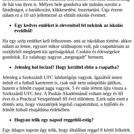
de hát van ilyen is. Mélyen bele gondolva ide tudnám sorolni a
fáradtságot, a barátkozást, klikkesedést, összetartást
.
Úgy érzem
nálam ez a 10 szó jellemezné az elmúlt iskolás éveimet.
Egy kedves emléket is elevenítsél fel nekünk az iskolás
éveidből
!
Ha egy szép emléket kell felhoznom- ami az iskolában történt- akkor
nálam az lenne, egyszer mikor szülinapom volt, pár csapattársam az
osztályból meglepett kis apróságokkal. Csokira és édességekre
gondolok. Ez valahogy nagyon „megragadt” bennem.
Jelenleg hol focizol? Hogy kerültél ebbe a csapatba?
Jelenleg a Szekszárdi UFC labdarúgója vagyok. Igazából innen
indult el a futball karrierem is, csak már nem utánpótlás játékos,
hanem a felnőtt csapat tagja vagyok. 5 év után tértem újra vissza a
Szekszárdi UFC-hez. A Puskás Akadémiánál voltam négy és fél
évet és a Practical Veszprémnél fél évet töltöttem. Ezek után esett a
döntés arra, hogy visszatérjek legelső csapatomhoz, a fejlődés és
felnőtt futball elsajátítása érdekében.
Hogyan telik egy napod reggeltől-estig?
Egy átlagos napom úgy telik, hogy általában reggel 8 körül felkelek.