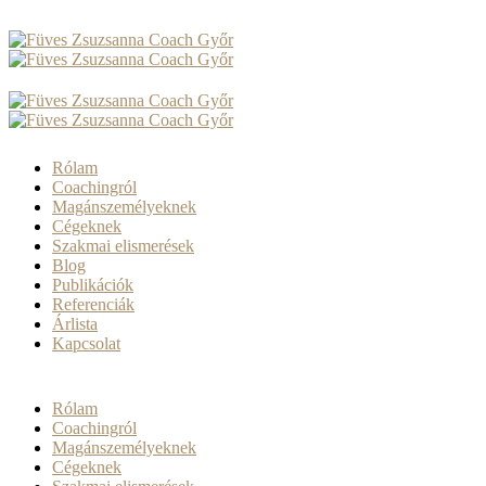
Rólam
Coachingról
Magánszemélyeknek
Cégeknek
Szakmai elismerések
Blog
Publikációk
Referenciák
Árlista
Kapcsolat
Rólam
Coachingról
Magánszemélyeknek
Cégeknek