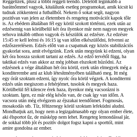
Reggelizek, plusz a többi reggeli teendő. Délelőtt leginkább a
barátnőmmel vagyok, kitalálunk esetleg programokat, amik kicsit ki
tudnak zökkenteni a futballból. Nekem ő sokat segít, nagyon
pozitívan van jelen az életemben és rengeteg motivációt kapok tőle
is. Az ebédem általában fél egy körül szokott történni, ezek után az
edzésemig van körülbelül két óra ilyenkor már nem nagyon megyek
sehova inkább otthon vagyok és készülök az edzésre. Az edzésre
15:45 re kell leérni és 16:15 ig van időm elkészülődni, felvenni az
edzőszerelésem. Edzés előtt van a csapatnak egy közös stabilizációs
gyakorlat sora, amit elvégzünk. Ezek után megyünk ki edzeni, olyan
két óra hossza szokott tartani az edzés. Az edző tervétől függ, ha
taktikai edzés van akkor az még jobban elszokott húzódni. Az
edzésnek a vége általában hét óra körül, ezek után elmegyek még a
konditerembe ami az klub létesítményében található meg. Itt még
egy órát szoktam edzeni, így nyolc óra körül végzek. A konditermi
edzés után megiszom a fehérjémet, tusolok és megyek haza.
Körülbelül fél kilencre érek haza, ilyenkor még vacsorázni is
szoktam. Igen, ez már elég későn van, de csak így van időm. A
vacsora után még elvégzem az éjszakai teendőimet. Fogmosás,
mosakodás stb. Tíz, féltizenegy körül szoktam lefeküdni aludni.
Mondhatjuk azt, hogy nem a legizgalmasabb egy olyan ember élete,
aki élsportot űz, de másképp nem lehet. Rengeteg lemondással jár,
de sokkal több jót és pozitív dolgot fogsz kapni a sporttól, mint
amire gondolna az ember.