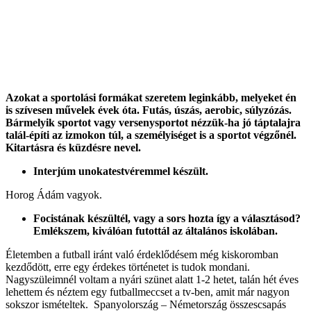
Azokat a sportolási formákat szeretem leginkább, melyeket én
is szívesen művelek évek óta. Futás, úszás, aerobic, súlyzózás.
Bármelyik sportot vagy versenysportot nézzük-ha jó táptalajra
talál-építi az izmokon túl, a személyiséget is a sportot végzőnél.
Kitartásra és küzdésre nevel.
Interjúm unokatestvéremmel készült.
Horog Ádám vagyok.
Focistának készültél, vagy a sors hozta így a választásod?
Emlékszem, kiválóan futottál az általános iskolában.
Életemben a futball iránt való érdeklődésem még kiskoromban
kezdődött, erre egy érdekes történetet is tudok mondani.
Nagyszüleimnél voltam a nyári szünet alatt 1-2 hetet, talán hét éves
lehettem és néztem egy futballmeccset a tv-ben, amit már nagyon
sokszor ismételtek. Spanyolország – Németország összescsapás