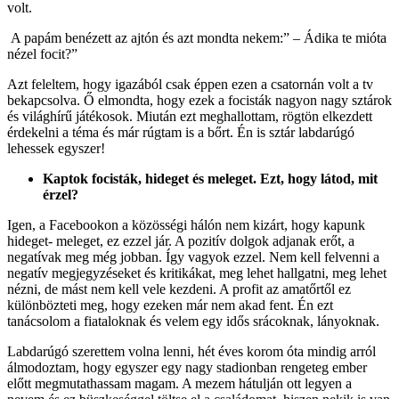
volt.
A papám benézett az ajtón és azt mondta nekem:” – Ádika te mióta
nézel focit?”
Azt feleltem, hogy igazából csak éppen ezen a csatornán volt a tv
bekapcsolva. Ő elmondta, hogy ezek a focisták nagyon nagy sztárok
és világhírű játékosok. Miután ezt meghallottam, rögtön elkezdett
érdekelni a téma és már rúgtam is a bőrt. Én is sztár labdarúgó
lehessek egyszer!
Kaptok focisták, hideget és meleget. Ezt, hogy látod, mit
érzel?
Igen, a Facebookon a közösségi hálón nem kizárt, hogy kapunk
hideget- meleget, ez ezzel jár. A pozitív dolgok adjanak erőt, a
negatívak meg még jobban. Így vagyok ezzel. Nem kell felvenni a
negatív megjegyzéseket és kritikákat, meg lehet hallgatni, meg lehet
nézni, de mást nem kell vele kezdeni. A profit az amatőrtől ez
különbözteti meg, hogy ezeken már nem akad fent. Én ezt
tanácsolom a fiataloknak és velem egy idős srácoknak, lányoknak.
Labdarúgó szerettem volna lenni, hét éves korom óta mindig arról
álmodoztam, hogy egyszer egy nagy stadionban rengeteg ember
előtt megmutathassam magam. A mezem hátulján ott legyen a