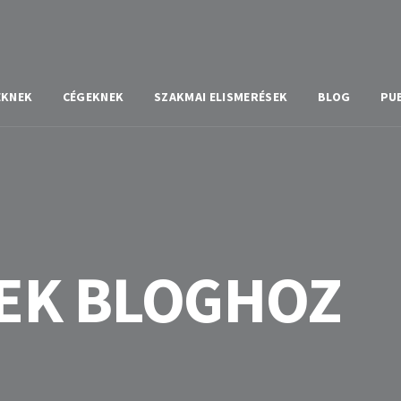
EKNEK
CÉGEKNEK
SZAKMAI ELISMERÉSEK
BLOG
PU
EK BLOGHOZ