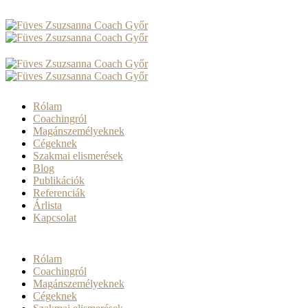
Rólam
Coachingról
Magánszemélyeknek
Cégeknek
Szakmai elismerések
Blog
Publikációk
Referenciák
Árlista
Kapcsolat
Rólam
Coachingról
Magánszemélyeknek
Cégeknek