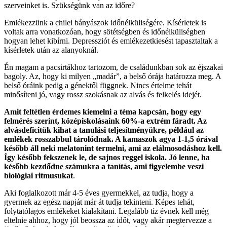
szerveinket is. Szükségünk van az időre?
Emlékezzünk a chilei bányászok időnélküliségére. Kísérletek is
voltak arra vonatkozóan, hogy sötétségben és időnélküliségben
hogyan lehet kibírni. Depressziót és emlékezetkiesést tapasztaltak a
kísérletek után az alanyoknál.
Én magam a pacsirtákhoz tartozom, de családunkban sok az éjszakai
bagoly. Az, hogy ki milyen „madár”, a belső órája határozza meg. A
belső óráink pedig a génektől függnek. Nincs értelme tehát
minősíteni jó, vagy rossz szokásnak az alvás és felkelés idejét.
Amit feltétlen érdemes kiemelni a téma kapcsán, hogy egy
felmérés szerint, középiskolásaink 60%-a extrém fáradt. Az
alvásdeficitük kihat a tanulási teljesítményükre, például az
emlékek rosszabbul tárolódnak. A kamaszok agya 1-1,5 órával
később áll neki melatonint termelni, ami az elálmosodáshoz kell.
Így később fekszenek le, de sajnos reggel iskola. Jó lenne, ha
később kezdődne számukra a tanítás, ami figyelembe veszi
biológiai ritmusukat
.
Aki foglalkozott már 4-5 éves gyermekkel, az tudja, hogy a
gyermek az egész napját már át tudja tekinteni. Képes tehát,
folytatólagos emlékeket kialakítani. Legalább tíz évnek kell még
eltelnie ahhoz, hogy jól beossza az időt, vagy akár megtervezze a