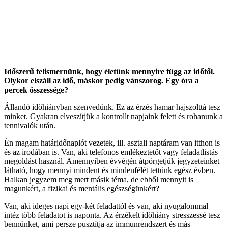
Időszerű felismernünk, hogy életünk mennyire függ az időtől.
Olykor elszáll az idő, máskor pedig vánszorog. Egy óra a
percek összessége?
Állandó időhiányban szenvedünk. Ez az érzés hamar hajszolttá tesz
minket. Gyakran elveszítjük a kontrollt napjaink felett és rohanunk a
tennivalók után.
Én magam határidőnaplót vezetek, ill. asztali naptáram van itthon is
és az irodában is. Van, aki telefonos emlékeztetőt vagy feladatlistás
megoldást használ. Amennyiben évvégén átpörgetjük jegyzeteinket
látható, hogy mennyi mindent és mindenfélét tettünk egész évben.
Halkan jegyzem meg mert másik téma, de ebből mennyit is
magunkért, a fizikai és mentális egészségünkért?
Van, aki ideges napi egy-két feladattól és van, aki nyugalommal
intéz több feladatot is naponta. Az érzékelt időhiány stresszessé tesz
bennünket, ami persze pusztítja az immunrendszert és más